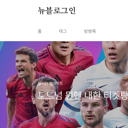
본문 바로가기
뉴블로그인
홈
태그
방명록
실시간 업데이트
토트넘 뮌헨 내한 티켓팅
by 뉴 블로거 리포터
2024. 6. 21.