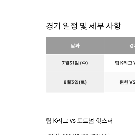
경기 일정 및 세부 사항
날짜
경
7월31일 (수)
팀 K리그 
8월3일(토)
뮌헨 V
팀 K리그 vs 토트넘 핫스퍼