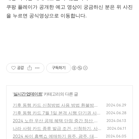
쿠팡 플레이가 공개한 예고 영상이 궁금하신 분은 위 사진
을 누르면 공식영상으로 이동합니다.
공감
구독하기
'
실시간 업데이트
' 카테고리의 다른 글
기후 동행 카드 신청방법 사용 방법 환불방법
2024.06.29
K패스와 비교
기후 동행 카드 7월 1일 본격 시행 단기권 사
(0)
2024.06.28
용, 문화 시설과 청년 할인 혜택
2024 노란 우산 공제 혜택 단점 중간 정산 가
(0)
2024.06.13
입하기 해지하기
나라 사랑 카드 종류 발급 조건, 신청하기, 사
(0)
2024.06.11
용 기간, 혜택 안내
2024 싸이 흠뻑쇼 예매하기 원주, 광주, 대구,
(0)
2024.06.05