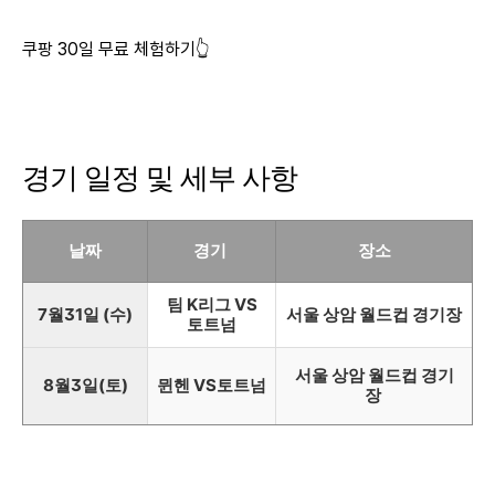
쿠팡 30일 무료 체험하기👆
경기 일정 및 세부 사항
날짜
경기
장소
팀 K리그 VS
7월31일 (수)
서울 상암 월드컵 경기장
토트넘
서울 상암 월드컵 경기
8월3일(토)
뮌헨 VS토트넘
장