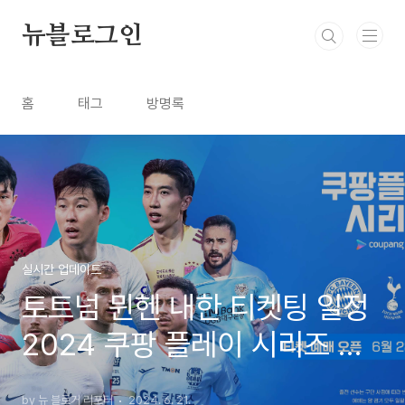
본문 바로가기
뉴블로그인
홈
태그
방명록
실시간 업데이트
토트넘 뮌헨 내한 티켓팅 일정
2024 쿠팡 플레이 시리즈 티
켓 예매
by 뉴 블로거 리포터
2024. 6. 21.